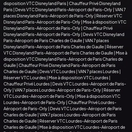
disposition VTC Disneyland Paris
|
Chauffeur Privé Disneyland
Paris
|
Devis VTC Disneyland Paris-Aéroport de Paris-Orly
|
VAN 7
places Disneyland Paris-Aéroport de Paris-Orly
|
Réserver VTC
Disneyland Paris-Aéroport de Paris-Orly
|
Mise à disposition VTC
Disneyland Paris-Aéroport de Paris-Orly
|
Chauffeur Privé
Disneyland Paris-Aéroport de Paris-Orly
|
Devis VTC Disneyland
Paris-Aéroport de Paris Charles de Gaulle
|
VAN 7 places
Disneyland Paris-Aéroport de Paris Charles de Gaulle
|
Réserver
VTC Disneyland Paris-Aéroport de Paris Charles de Gaulle
|
Mise à
disposition VTC Disneyland Paris-Aéroport de Paris Charles de
Gaulle
|
Chauffeur Privé Disneyland Paris-Aéroport de Paris
Charles de Gaulle
|
Devis VTC Lourdes
|
VAN 7 places Lourdes
|
Réserver VTC Lourdes
|
Mise à disposition VTC Lourdes
|
Chauffeur Privé Lourdes
|
Devis VTC Lourdes-Aéroport de Paris-
Orly
|
VAN 7 places Lourdes-Aéroport de Paris-Orly
|
Réserver
VTC Lourdes-Aéroport de Paris-Orly
|
Mise à disposition VTC
Lourdes-Aéroport de Paris-Orly
|
Chauffeur Privé Lourdes-
Aéroport de Paris-Orly
|
Devis VTC Lourdes-Aéroport de Paris
Charles de Gaulle
|
VAN 7 places Lourdes-Aéroport de Paris
Charles de Gaulle
|
Réserver VTC Lourdes-Aéroport de Paris
Charles de Gaulle
|
Mise à disposition VTC Lourdes-Aéroport de