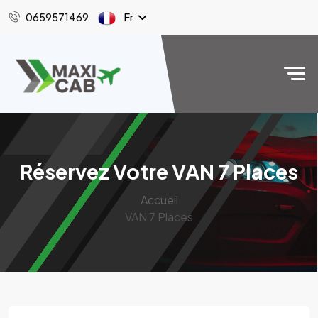
Fr
0659571469
Réservez Votre VAN 7 Places
Accueil
VAN 7 Places