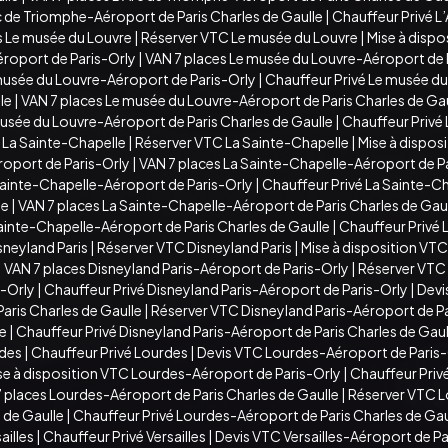
c de Triomphe-Aéroport de Paris Charles de Gaulle
|
Chauffeur Privé L
s Le musée du Louvre
|
Réserver VTC Le musée du Louvre
|
Mise à dispo
roport de Paris-Orly
|
VAN 7 places Le musée du Louvre-Aéroport de 
musée du Louvre-Aéroport de Paris-Orly
|
Chauffeur Privé Le musée du
le
|
VAN 7 places Le musée du Louvre-Aéroport de Paris Charles de Gau
musée du Louvre-Aéroport de Paris Charles de Gaulle
|
Chauffeur Privé
 La Sainte-Chapelle
|
Réserver VTC La Sainte-Chapelle
|
Mise à dispos
roport de Paris-Orly
|
VAN 7 places La Sainte-Chapelle-Aéroport de P
Sainte-Chapelle-Aéroport de Paris-Orly
|
Chauffeur Privé La Sainte-C
le
|
VAN 7 places La Sainte-Chapelle-Aéroport de Paris Charles de Gau
ainte-Chapelle-Aéroport de Paris Charles de Gaulle
|
Chauffeur Privé 
sneyland Paris
|
Réserver VTC Disneyland Paris
|
Mise à disposition VTC
|
VAN 7 places Disneyland Paris-Aéroport de Paris-Orly
|
Réserver VTC 
s-Orly
|
Chauffeur Privé Disneyland Paris-Aéroport de Paris-Orly
|
Devi
aris Charles de Gaulle
|
Réserver VTC Disneyland Paris-Aéroport de Pa
le
|
Chauffeur Privé Disneyland Paris-Aéroport de Paris Charles de Gaul
rdes
|
Chauffeur Privé Lourdes
|
Devis VTC Lourdes-Aéroport de Paris-
se à disposition VTC Lourdes-Aéroport de Paris-Orly
|
Chauffeur Priv
 places Lourdes-Aéroport de Paris Charles de Gaulle
|
Réserver VTC L
 de Gaulle
|
Chauffeur Privé Lourdes-Aéroport de Paris Charles de Gau
ailles
|
Chauffeur Privé Versailles
|
Devis VTC Versailles-Aéroport de Pa