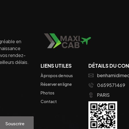
gréable en
nnaissance
à vos rendez-
lleurs délais.
LIENS UTILES
DÉTAILS DU CO
benhamidime
À propos de nous
Réserver en ligne
0659571469
Photos
PARIS
Contact
Souscrire