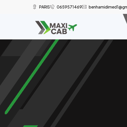
PARIS
0659571469
benhamidimed1@gm