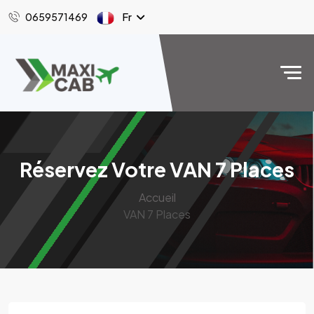
Fr
0659571469
Réservez Votre VAN 7 Places
Accueil
VAN 7 Places