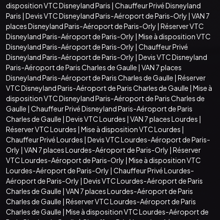
disposition VTC Disneyland Paris
|
Chauffeur Privé Disneyland
Paris
|
Devis VTC Disneyland Paris-Aéroport de Paris-Orly
|
VAN 7
places Disneyland Paris-Aéroport de Paris-Orly
|
Réserver VTC
Disneyland Paris-Aéroport de Paris-Orly
|
Mise à disposition VTC
Disneyland Paris-Aéroport de Paris-Orly
|
Chauffeur Privé
Disneyland Paris-Aéroport de Paris-Orly
|
Devis VTC Disneyland
Paris-Aéroport de Paris Charles de Gaulle
|
VAN 7 places
Disneyland Paris-Aéroport de Paris Charles de Gaulle
|
Réserver
VTC Disneyland Paris-Aéroport de Paris Charles de Gaulle
|
Mise à
disposition VTC Disneyland Paris-Aéroport de Paris Charles de
Gaulle
|
Chauffeur Privé Disneyland Paris-Aéroport de Paris
Charles de Gaulle
|
Devis VTC Lourdes
|
VAN 7 places Lourdes
|
Réserver VTC Lourdes
|
Mise à disposition VTC Lourdes
|
Chauffeur Privé Lourdes
|
Devis VTC Lourdes-Aéroport de Paris-
Orly
|
VAN 7 places Lourdes-Aéroport de Paris-Orly
|
Réserver
VTC Lourdes-Aéroport de Paris-Orly
|
Mise à disposition VTC
Lourdes-Aéroport de Paris-Orly
|
Chauffeur Privé Lourdes-
Aéroport de Paris-Orly
|
Devis VTC Lourdes-Aéroport de Paris
Charles de Gaulle
|
VAN 7 places Lourdes-Aéroport de Paris
Charles de Gaulle
|
Réserver VTC Lourdes-Aéroport de Paris
Charles de Gaulle
|
Mise à disposition VTC Lourdes-Aéroport de