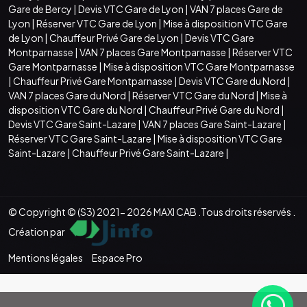
Gare de Bercy
|
Devis VTC Gare de Lyon
|
VAN 7 places Gare de
Lyon
|
Réserver VTC Gare de Lyon
|
Mise à disposition VTC Gare
de Lyon
|
Chauffeur Privé Gare de Lyon
|
Devis VTC Gare
Montparnasse
|
VAN 7 places Gare Montparnasse
|
Réserver VTC
Gare Montparnasse
|
Mise à disposition VTC Gare Montparnasse
|
Chauffeur Privé Gare Montparnasse
|
Devis VTC Gare du Nord
|
VAN 7 places Gare du Nord
|
Réserver VTC Gare du Nord
|
Mise à
disposition VTC Gare du Nord
|
Chauffeur Privé Gare du Nord
|
Devis VTC Gare Saint-Lazare
|
VAN 7 places Gare Saint-Lazare
|
Réserver VTC Gare Saint-Lazare
|
Mise à disposition VTC Gare
Saint-Lazare
|
Chauffeur Privé Gare Saint-Lazare
|
© Copyright © (S3) 2021- 2026 MAXI CAB .Tous droits réservés .
Création par
Mentions légales
Espace Pro